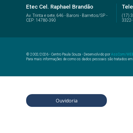
Etec Cel. Raphael Brandão
Tele
Av. Trinta e sete, 646 - Baroni - Barretos/SP -
(17) 
CEP: 14780-390
3322-
© 2002/2026 - Centro Paula Souza - Desenvolvido por
AssCom/WE
Para mais informações de como os dados pessoais são tratados em
Ouvidoria